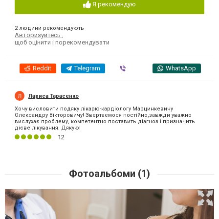
Я рекомендую
2 людини рекомендують
Авторизуйтесь
,
щоб оцінити і порекомендувати
Reddit
Telegram
Viber
WhatsApp
Лариса Тарасенко
Хочу висловити подяку лікарю-кардіологу Марцинкевичу
Олександру Вікторовичу! Звертаємося постійно,завжди уважно
вислухає проблему, компетентно поставить діагноз і призначить
дієве лікування. Дякую!
12
Фотоальбоми (1)