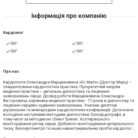
Інформація про компанію
Кардіолог
ЕКГ
ЕКГ
ЕКГ
ЕКГ
Про нас
Кардіологія Олександра Марцинкевича «Dr. Marts» (Доктор Марц) –
спеціалізована кардіологічна практика. Пріоритетний напрям
медичної практики – детальна діагностика та лікування
захворювань серця. Досвід роботи Марцинкевича Олександра
Вікторовича, керівника медичної практики - 17 років в діагностиці та
лікуванні серцево-судинних захворювань. Учасник десятків
українських та міжнародних кардіологічних конференцій. Досконале
володіння наступними методами діагностики: Ехокардіографії, в
тому числі за методикою Спекл Трекінг. Холтерівського
моніторування ритму серця. Добового моніторування артеріального
тиску. Велоергометрії та інших навантажувальних проб в кардіолог...