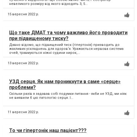
невеликого розміру від якого відходять 3, 5...
15 вересня 2022 р.
Що таке ДМАТ та чому важливо його проводити
при підвищеному тиску?
Давно відомо, що підвищений тиск (гіпертонія) призводить до
жахливих ускладнень для здоров‘я. Уражається нервова система
очей, травмуються ніжні судини нирок,...
13 вересня 2022 р.
УЗД серця. Як нам проникнути в саме «серце»
проблеми?
Скільки разів я задавав собі подумки питання - якби не УЗД, ми ніяк
не виявили б цю патологію серця. І...
11 вересня 2022 р.
То чи гіпертонік наш пацієнт???