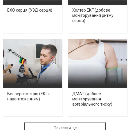
ЕХО серця (УЗД серця)
Холтер ЕКГ (добове
моніторування ритму
серця)
Велоергометрія (ЕКГ з
ДМАТ (добове
навантаженням)
моніторування
артеріального тиску)
Показати ще