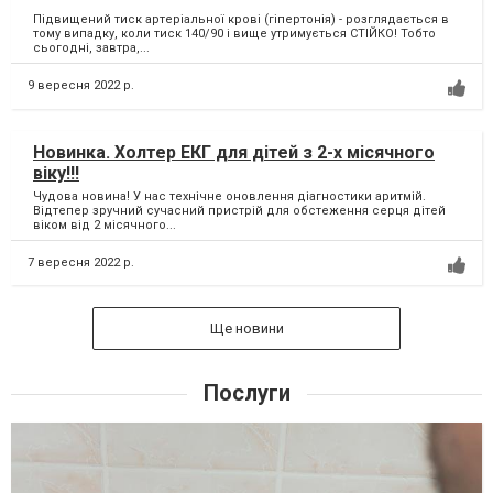
Підвищений тиск артеріальної крові (гіпертонія) - розглядається в
тому випадку, коли тиск 140/90 і вище утримується СТІЙКО! Тобто
сьогодні, завтра,...
9 вересня 2022 р.
Новинка. Холтер ЕКГ для дітей з 2-х місячного
віку!!!
Чудова новина! У нас технічне оновлення діагностики аритмій.
Відтепер зручний сучасний пристрій для обстеження серця дітей
віком від 2 місячного...
7 вересня 2022 р.
Ще новини
Послуги