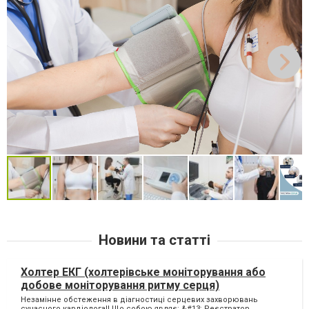
Новини та статті
Холтер ЕКГ (холтерівське моніторування або
добове моніторування ритму серця)
Незамінне обстеження в діагностиці серцевих захворювань
сучасного кардіолога!! Що собою являє: &#13; Реєстратор