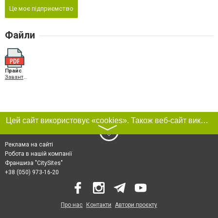
Це моє підприємство
Файли
Прайс
Завантажити PDF
Цей сайт використовує «cookies». Також веб-сайт використовує інтернет-сервіс для збору технічних даних стосовно відвідувачів з метою отримання маркетингової та статистичної інформації. Умови обробки даних відвідувачів сайту див.
〉
Реклама на сайті
Робота в нашій компанії
Франшиза "CitySites"
+38 (050) 973-16-20
Про нас
Контакти
Автори проєкту