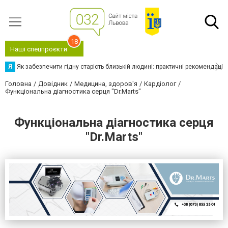
18
Наші спецпроєкти
Я
Як забезпечити гідну старість близькій людині: практичні рекомендації
Головна
Довідник
Медицина, здоров'я
Кардіолог
Функціональна діагностика серця "Dr.Marts"
Функціональна діагностика серця
"Dr.Marts"