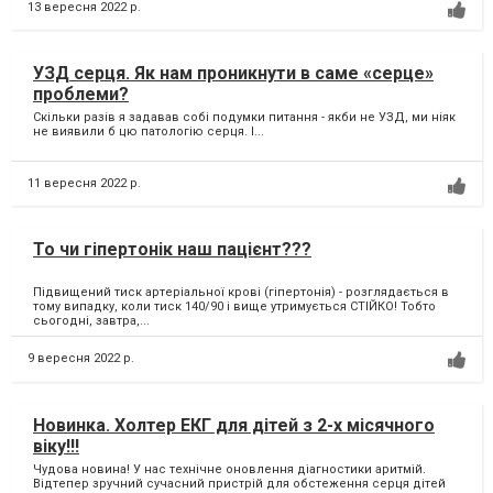
13 вересня 2022 р.
УЗД серця. Як нам проникнути в саме «серце»
проблеми?
Скільки разів я задавав собі подумки питання - якби не УЗД, ми ніяк
не виявили б цю патологію серця. І...
11 вересня 2022 р.
То чи гіпертонік наш пацієнт???
Підвищений тиск артеріальної крові (гіпертонія) - розглядається в
тому випадку, коли тиск 140/90 і вище утримується СТІЙКО! Тобто
сьогодні, завтра,...
9 вересня 2022 р.
Новинка. Холтер ЕКГ для дітей з 2-х місячного
віку!!!
Чудова новина! У нас технічне оновлення діагностики аритмій.
Відтепер зручний сучасний пристрій для обстеження серця дітей