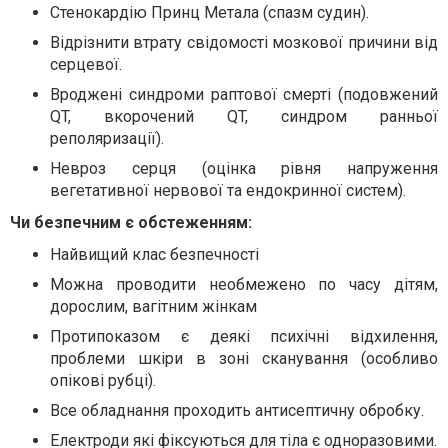
Стенокардію Принц Метала (спазм судин).
Відрізнити втрату свідомості мозкової причини від
серцевої.
Вроджені синдроми раптової смерті (подовжений
QT, вкорочений QT, синдром ранньої
реполяризації).
Невроз серця (оцінка рівня напруження
вегетативної нервової та ендокринної систем).
Чи безпечним є обстеженням:
Найвищий клас безпечності
Можна проводити необмежено по часу дітям,
дорослим, вагітним жінкам
Протипоказом є деякі психічні відхилення,
проблеми шкіри в зоні сканування (особливо
опікові рубці).
Все обладнання проходить антисептичну обробку.
Електроди які фіксуються для тіла є одноразовими.