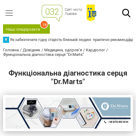
18
Наші спецпроєкти
Я
Як забезпечити гідну старість близькій людині: практичні рекомендації
Головна
Довідник
Медицина, здоров'я
Кардіолог
Функціональна діагностика серця "Dr.Marts"
Функціональна діагностика серця
"Dr.Marts"