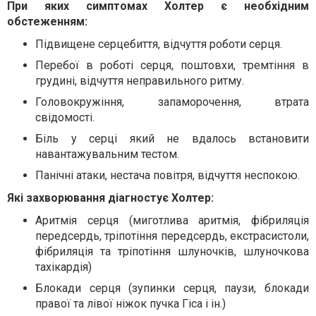
При яких симптомах Холтер є необхідним
обстеженням:
Підвищене серцебиття, відчуття роботи серця.
Перебої в роботі серця, поштовхи, тремтіння в
грудині, відчуття неправильного ритму.
Головокружіння, запаморочення, втрата
свідомості.
Біль у серці який не вдалось встановити
навантажувальним тестом.
Панічні атаки, нестача повітря, відчуття неспокою.
Які захворювання діагностує Холтер:
Аритмія серця (миготлива аритмія, фібриляція
передсердь, тріпотіння передсердь, екстрасистоли,
фібриляція та тріпотіння шлуночків, шлуночкова
тахікардія)
Блокади серця (зупинки серця, паузи, блокади
правої та лівої ніжок пучка Гіса і ін.)