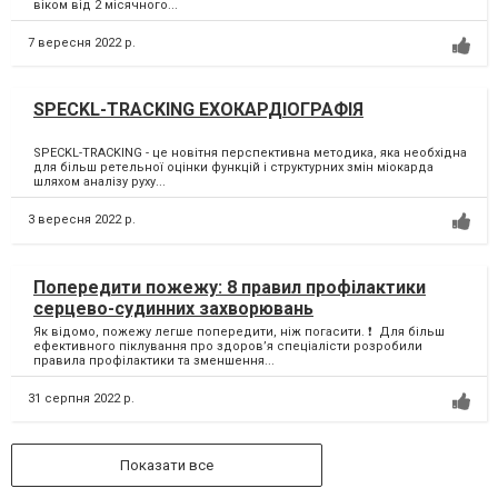
віком від 2 місячного...
7 вересня 2022 р.
SPECKL-TRACKING ЕХОКАРДІОГРАФІЯ
SPECKL-TRACKING - це новітня перспективна методика, яка необхідна
для більш ретельної оцінки функцій і структурних змін міокарда
шляхом аналізу руху...
3 вересня 2022 р.
Попередити пожежу: 8 правил профілактики
серцево-судинних захворювань
Як відомо, пожежу легше попередити, ніж погасити. ❗ Для більш
ефективного піклування про здоров’я спеціалісти розробили
правила профілактики та зменшення...
31 серпня 2022 р.
Показати все