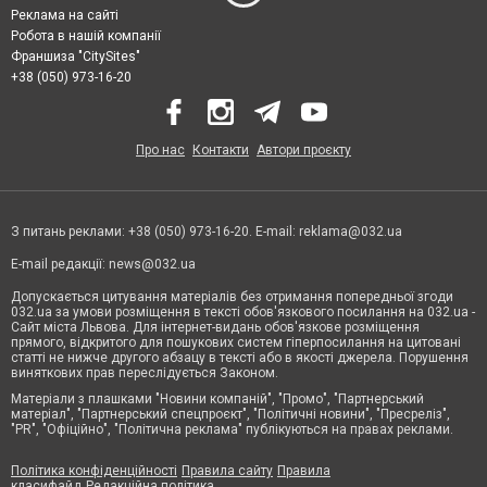
Реклама на сайті
Робота в нашій компанії
Франшиза "CitySites"
+38 (050) 973-16-20
Про нас
Контакти
Автори проєкту
З питань реклами: +38 (050) 973-16-20. E-mail:
reklama@032.ua
E-mail редакції:
news@032.ua
Допускається цитування матеріалів без отримання попередньої згоди
032.ua за умови розміщення в тексті обов'язкового посилання на 032.ua -
Сайт міста Львова. Для інтернет-видань обов'язкове розміщення
прямого, відкритого для пошукових систем гіперпосилання на цитовані
статті не нижче другого абзацу в тексті або в якості джерела. Порушення
виняткових прав переслідується Законом.
Матеріали з плашками "Новини компаній", "Промо", "Партнерський
матеріал", "Партнерський спецпроєкт", "Політичні новини", "Пресреліз",
"PR", "Офіційно", "Політична реклама" публікуються на правах реклами.
Політика конфіденційності
Правила сайту
Правила
класифайд
Редакційна політика